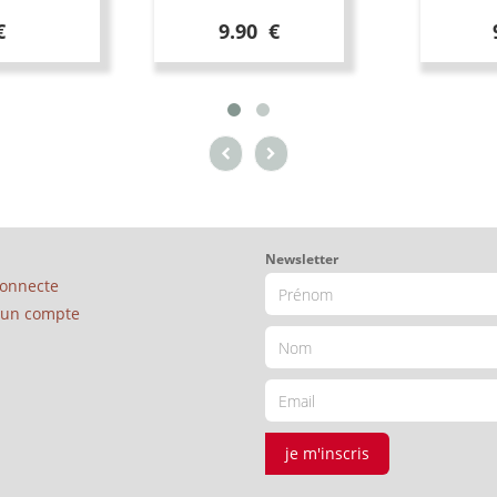
€
9.90 €
Newsletter
connecte
é un compte
je m'inscris