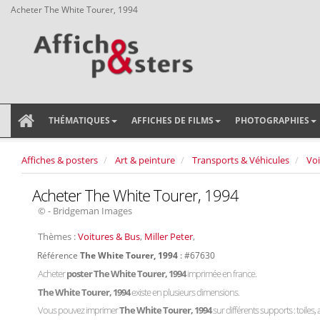
Acheter The White Tourer, 1994
THÉMATIQUES
AFFICHES DE FILMS
PHOTOGRAPHIES
Affiches & posters
Art & peinture
Transports & Véhicules
Voi
Acheter The White Tourer, 1994
© - Bridgeman Images
Thèmes :
Voitures & Bus
,
Miller Peter
,
Référence
The White Tourer, 1994
: #67630
Acheter
poster The White Tourer, 1994
imprimée en france.
The White Tourer, 1994
existe en plusieurs dimensions.
Vous pouvez imprimer
The White Tourer, 1994
sur différents supports : toiles,