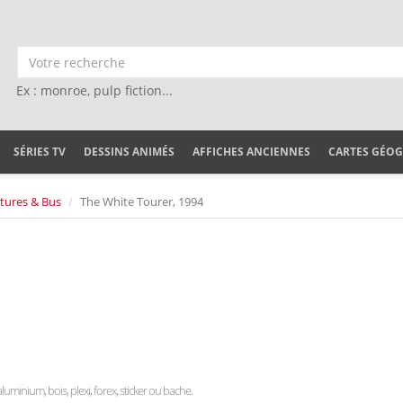
Ex : monroe, pulp fiction...
SÉRIES TV
DESSINS ANIMÉS
AFFICHES ANCIENNES
CARTES GÉO
tures & Bus
The White Tourer, 1994
 aluminium, bois, plexi, forex, sticker ou bache.