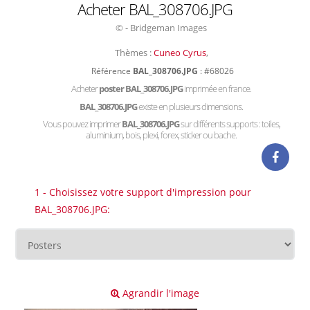
Acheter BAL_308706.JPG
© - Bridgeman Images
Thèmes :
Cuneo Cyrus
,
Référence
BAL_308706.JPG
: #68026
Acheter
poster BAL_308706.JPG
imprimée en france.
BAL_308706.JPG
existe en plusieurs dimensions.
Vous pouvez imprimer
BAL_308706.JPG
sur différents supports : toiles,
aluminium, bois, plexi, forex, sticker ou bache.
1 - Choisissez votre support d'impression pour
BAL_308706.JPG:
Agrandir l'image