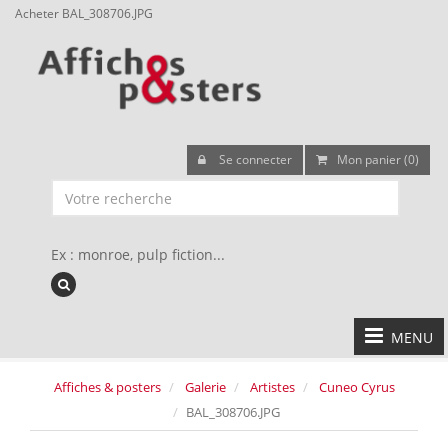
Acheter BAL_308706.JPG
Se connecter
Mon panier (0)
Ex : monroe, pulp fiction...
MENU
Affiches & posters
Galerie
Artistes
Cuneo Cyrus
BAL_308706.JPG