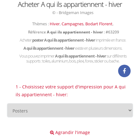
Acheter A qui ils appartiennent - hiver
© - Bridgeman Images
Thèmes :
Hiver
,
Campagnes
,
Bodart Florent
,
Référence
A qui ils appartiennent - hiver
: #63209
Acheter
poster A qui ils appartiennent - hiver
imprimée en france.
A qui ils appartiennent - hiver
existe en plusieurs dimensions.
Vous pouvez imprimer
A qui ils appartiennent - hiver
sur différents
supports : toiles, aluminium, bois, plexi, forex, sticker ou bache.
1 - Choisissez votre support d'impression pour A qui
ils appartiennent - hiver:
Agrandir l'image