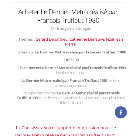
Acheter Le Dernier Metro réalisé par
Francois Truffaut 1980
© - Bridgeman Images
Thèmes :
Gérard Depardieu
,
Catherine Deneuve
,
Fizet Jean
Pierre
,
Référence
Le Dernier Metro réalisé par Francois Truffaut 1980
: #66808
Acheter
poster Le Dernier Metro réalisé par Francois Truffaut 1980
imprimée en france.
Le Dernier Metro réalisé par Francois Truffaut 1980
existe en
plusieurs dimensions.
Vous pouvez imprimer
Le Dernier Metro réalisé par Francois
Truffaut 1980
sur différents supports : toiles, aluminium, bois, plexi, forex,
sticker ou bache.
1 - Choisissez votre support d'impression pour Le
Dernier Metro réalisé par Francois Truffaut 1980: