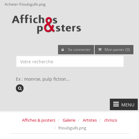
Acheter frioulsgulls.png
Se connecter
Mon panier (0)
Ex : monroe, pulp fiction...
MENU
Affiches & posters
Galerie
Artistes
chrisco
frioulsgulls.png