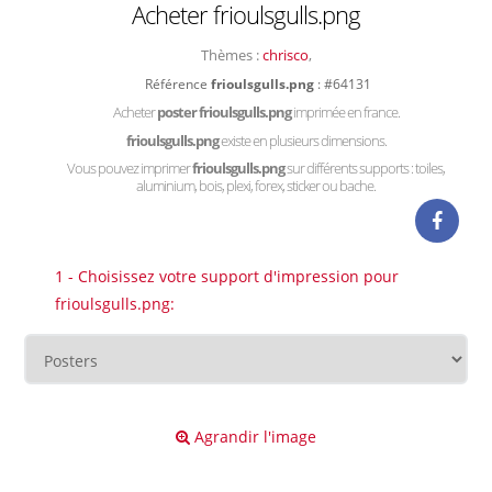
Acheter frioulsgulls.png
Thèmes :
chrisco
,
Référence
frioulsgulls.png
: #64131
Acheter
poster frioulsgulls.png
imprimée en france.
frioulsgulls.png
existe en plusieurs dimensions.
Vous pouvez imprimer
frioulsgulls.png
sur différents supports : toiles,
aluminium, bois, plexi, forex, sticker ou bache.
1 - Choisissez votre support d'impression pour
frioulsgulls.png:
Agrandir l'image