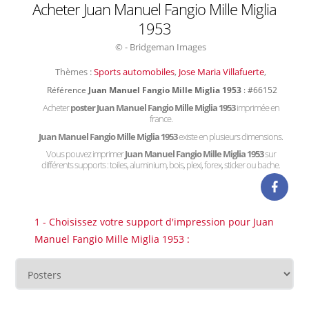
Acheter Juan Manuel Fangio Mille Miglia
1953
© - Bridgeman Images
Thèmes :
Sports automobiles
,
Jose Maria Villafuerte
,
Référence
Juan Manuel Fangio Mille Miglia 1953
: #66152
Acheter
poster Juan Manuel Fangio Mille Miglia 1953
imprimée en
france.
Juan Manuel Fangio Mille Miglia 1953
existe en plusieurs dimensions.
Vous pouvez imprimer
Juan Manuel Fangio Mille Miglia 1953
sur
différents supports : toiles, aluminium, bois, plexi, forex, sticker ou bache.
1 - Choisissez votre support d'impression pour Juan
Manuel Fangio Mille Miglia 1953 :