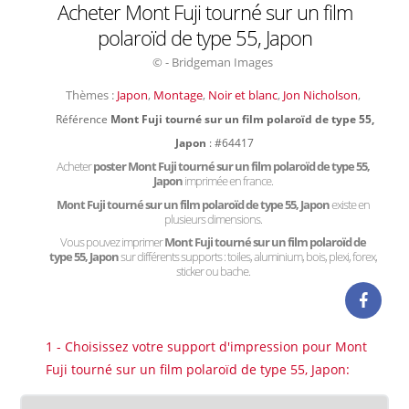
Acheter Mont Fuji tourné sur un film
polaroïd de type 55, Japon
© - Bridgeman Images
Thèmes :
Japon
,
Montage
,
Noir et blanc
,
Jon Nicholson
,
Référence
Mont Fuji tourné sur un film polaroïd de type 55,
Japon
: #64417
Acheter
poster Mont Fuji tourné sur un film polaroïd de type 55,
Japon
imprimée en france.
Mont Fuji tourné sur un film polaroïd de type 55, Japon
existe en
plusieurs dimensions.
Vous pouvez imprimer
Mont Fuji tourné sur un film polaroïd de
type 55, Japon
sur différents supports : toiles, aluminium, bois, plexi, forex,
sticker ou bache.
1 - Choisissez votre support d'impression pour Mont
Fuji tourné sur un film polaroïd de type 55, Japon: