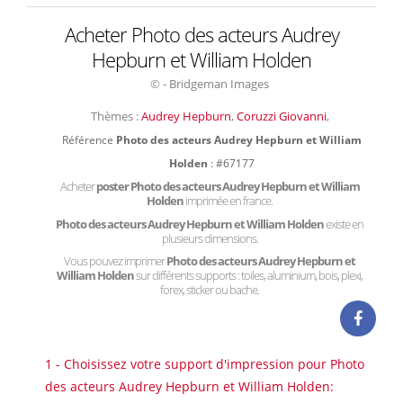
Acheter Photo des acteurs Audrey
Hepburn et William Holden
© - Bridgeman Images
Thèmes :
Audrey Hepburn
,
Coruzzi Giovanni
,
Référence
Photo des acteurs Audrey Hepburn et William
Holden
: #67177
Acheter
poster Photo des acteurs Audrey Hepburn et William
Holden
imprimée en france.
Photo des acteurs Audrey Hepburn et William Holden
existe en
plusieurs dimensions.
Vous pouvez imprimer
Photo des acteurs Audrey Hepburn et
William Holden
sur différents supports : toiles, aluminium, bois, plexi,
forex, sticker ou bache.
1 - Choisissez votre support d'impression pour Photo
des acteurs Audrey Hepburn et William Holden: