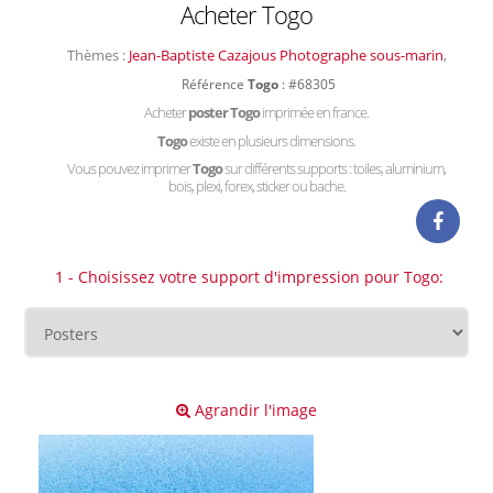
Acheter Togo
Thèmes :
Jean-Baptiste Cazajous Photographe sous-marin
,
Référence
Togo
: #68305
Acheter
poster Togo
imprimée en france.
Togo
existe en plusieurs dimensions.
Vous pouvez imprimer
Togo
sur différents supports : toiles, aluminium,
bois, plexi, forex, sticker ou bache.
1 - Choisissez votre support d'impression pour Togo:
Agrandir l'image