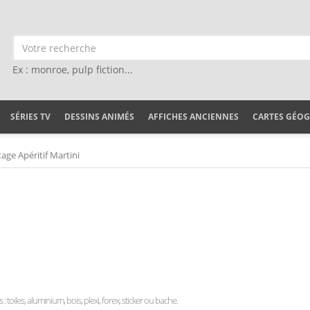
Ex : monroe, pulp fiction...
SÉRIES TV
DESSINS ANIMÉS
AFFICHES ANCIENNES
CARTES GÉO
tage Apéritif Martini
: toiles, aluminium, bois, plexi, forex, sticker ou bache.