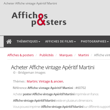
Acheter Affiche vintage Apéritif Martini
THÉMATIQUES
AFFICHES DE FILMS
PHOTOGRAPHIES
Affiches & posters
Publicités
Marques
Martini
Affiche vin
Acheter Affiche vintage Apéritif Martini
© - Bridgeman Images
Thèmes :
Martini
,
Vintage & ancien
,
Référence
Affiche vintage Apéritif Martini
: #60702
Acheter
poster Affiche vintage Apéritif Martini
imprimée en france.
Affiche vintage Apéritif Martini
existe en plusieurs dimensions.
Vous pouvez imprimer
Affiche vintage Apéritif Martini
sur différents supports 