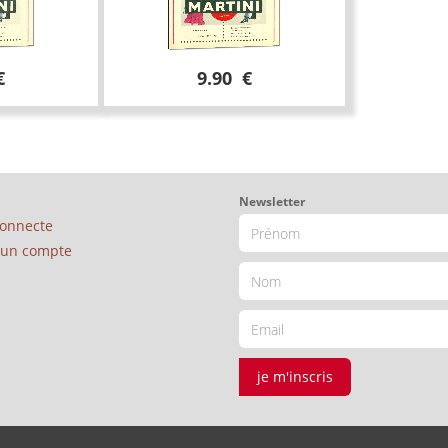
€
9.90 €
Newsletter
connecte
é un compte
je m'inscris