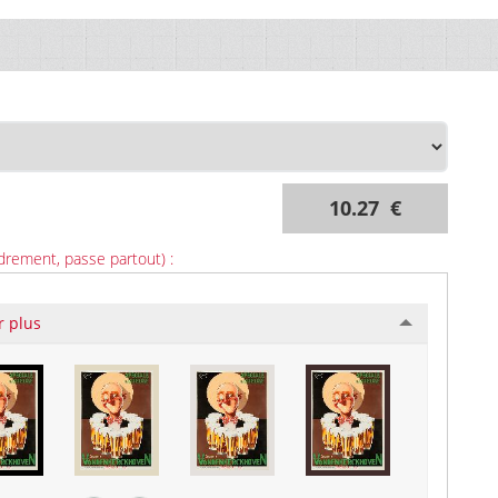
10.27 €
drement, passe partout) :
r plus