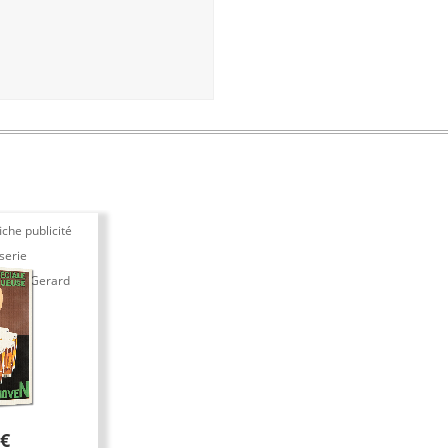
che publicité
serie
y OK Gerard
 €