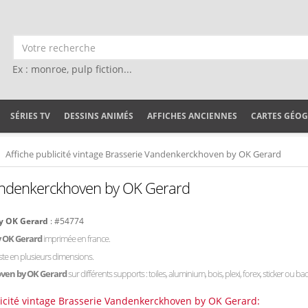
Ex : monroe, pulp fiction...
SÉRIES TV
DESSINS ANIMÉS
AFFICHES ANCIENNES
CARTES GÉO
Affiche publicité vintage Brasserie Vandenkerckhoven by OK Gerard
 Vandenkerckhoven by OK Gerard
by OK Gerard
: #54774
y OK Gerard
imprimée en france.
ste en plusieurs dimensions.
oven by OK Gerard
sur différents supports : toiles, aluminium, bois, plexi, forex, sticker ou ba
blicité vintage Brasserie Vandenkerckhoven by OK Gerard: