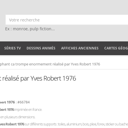
Ex : monroe, pulp fiction...
SÉRIES TV
DESSINS ANIMÉS
AFFICHES ANCIENNES
CARTES GÉO
éphant ca trompe enormement réalisé par Yves Robert 1976
réalisé par Yves Robert 1976
bert 1976
: #66784
bert 1976
imprimée en france.
e en plusieurs dimensions.
ves Robert 1976
sur différents supports : toiles, aluminium, bois, plexi, forex, sticker ou bache