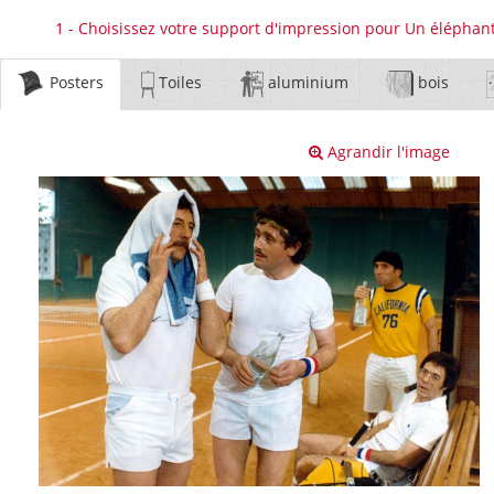
1 - Choisissez votre support d'impression pour Un élépha
Posters
Toiles
aluminium
bois
Agrandir l'image