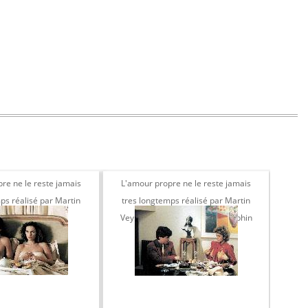
re ne le reste jamais
L'amour propre ne le reste jamais
L'opé
ps réalisé par Martin
tres longtemps réalisé par Martin
Jea
yron, 1985
Veyron, 1985 Jean Claude Dauphin
et Corinne Touzet