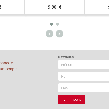
€
9.90 €
Newsletter
connecte
é un compte
je m'inscris