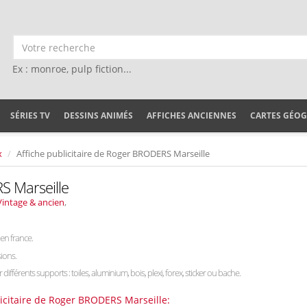
Ex : monroe, pulp fiction...
SÉRIES TV
DESSINS ANIMÉS
AFFICHES ANCIENNES
CARTES GÉO
x
Affiche publicitaire de Roger BRODERS Marseille
S Marseille
Vintage & ancien
,
en france.
ions.
r différents supports : toiles, aluminium, bois, plexi, forex, sticker ou bache.
licitaire de Roger BRODERS Marseille: